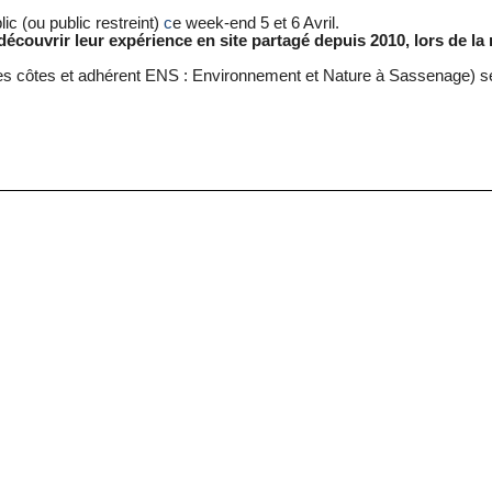
ic (ou public restreint)
c
e week-end 5 et 6 Avril.
découvrir leur expérience en site partagé depuis 2010, lors de l
es côtes et adhérent ENS : Environnement et Nature à Sassenage) se