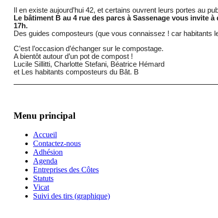
Il en existe aujourd’hui 42, et certains ouvrent leurs portes au publ
Le bâtiment B au 4 rue des parcs à Sassenage vous invite à 
17h.
Des guides composteurs (que vous connaissez ! car habitants l
C’est l’occasion d’échanger sur le compostage.
A bientôt autour d’un pot de compost !
Lucile Sillitti, Charlotte Stefani, Béatrice Hémard
et Les habitants composteurs du Bât. B
Menu principal
Accueil
Contactez-nous
Adhésion
Agenda
Entreprises des Côtes
Statuts
Vicat
Suivi des tirs (graphique)