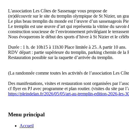
L'association Les Côtes de Sassenage vous propose de
(re)découvrir sur le site du tremplin olympique de St Nizier, un g
Le plus beau tremplin du monde est l’œuvre d’un sassenageois Pierr
Le tremplin est une œuvre d’art qui représenta la vitrine du savoir-
construction soucieuse de l’environnement privilégiant le terrass
Nous évoquerons le début des sports d’hiver à St Nizier et le cél
Durée : 1 h. de 10h15 à 11h30 Place limitée à 25. A partir 10 ans.
RDV départ : partie supérieure du tremplin, parking chemin de la
Restauration possible sur la raquette d’arrivée du tremplin.
(La randonnée comme toutes les activités de l’association Les Côtes
Des manifestations, visites et restauration sont organisées par l’as
cf flyer en PJ avec programme et plan routier. (visites du site par l
https://pleindelan.fr/2026/05/05/art-au-tremplin-edition-2026-les-
Menu principal
Accueil