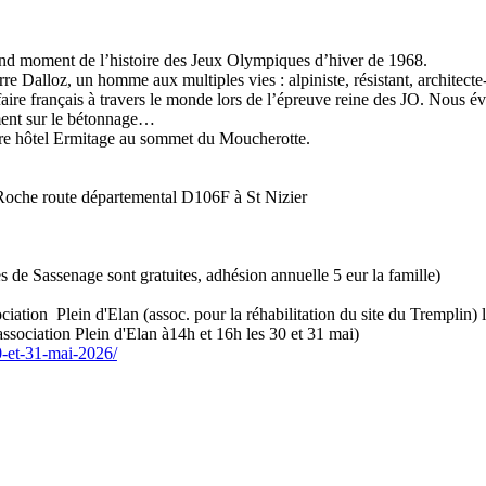
rand moment de l’histoire des Jeux Olympiques d’hiver de 1968.
e Dalloz, un homme aux multiples vies : alpiniste, résistant, architect
faire français à travers le monde lors de l’épreuve reine des JO. Nous év
ement sur le bétonnage…
èbre hôtel Ermitage au sommet du Moucherotte.
 Roche route départemental D106F à St Nizier
 de Sassenage sont gratuites, adhésion annuelle 5 eur la famille)
sociation Plein d'Elan (assoc. pour la réhabilitation du site du Tremplin
’association Plein d'Elan à14h et 16h les 30 et 31 mai)
30-et-31-mai-2026/