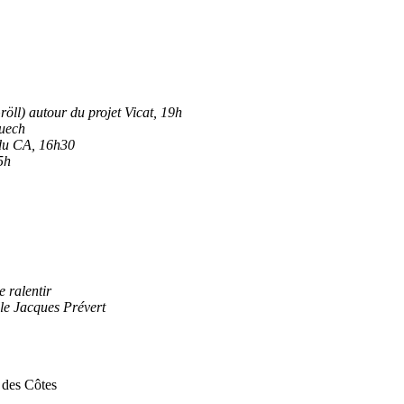
öll) autour du projet Vicat, 19h
Puech
 du CA, 16h30
5h
e ralentir
le Jacques Prévert
 des Côtes