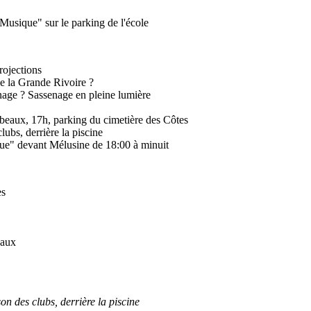
Musique" sur le parking de l'école
rojections
de la Grande Rivoire ?
nage ? Sassenage en pleine lumière
beaux, 17h, parking du cimetière des Côtes
ubs, derrière la piscine
que" devant Mélusine de 18:00 à minui
t
es
eaux
n des clubs, derrière la piscine