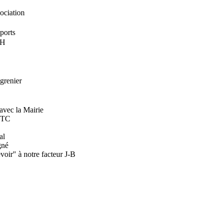
ociation
sports
TH
grenier
avec la Mairie
MTC
al
gné
voir" à notre facteur J-B