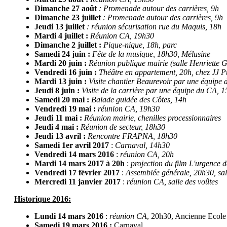
Dimanche 27 août
: Promenade autour des carrières, 9h
Dimanche 23 juillet
: Promenade autour des carrières, 9h
Jeudi 13 juillet
: réunion sécurisation rue du Maquis, 18h
Mardi 4 juillet :
Réunion CA, 19h30
Dimanche 2 juillet :
Pique-nique, 18h, parc
Samedi 24 juin :
Fête de la musique, 18h30, Mélusine
Mardi 20 juin :
Réunion publique mairie (salle Henriette Gr
Vendredi 16 juin :
Théâtre en appartement, 20h, chez JJ 
Mardi 13 juin :
Visite chantier Beaurevoir par une équipe
Jeudi 8 juin :
Visite de la carrière par une équipe du CA, 1
Samedi 20 mai :
Balade guidée des Côtes, 14h
Vendredi 19 mai :
réunion CA, 19h30
Jeudi 11 mai :
Réunion mairie, chenilles processionnaires
Jeudi 4 mai :
Réunion de secteur, 18h30
Jeudi 13 avril :
Rencontre FRAPNA, 18h30
Samedi 1er avril 2017
:
Carnaval, 14h30
Vendredi 14 mars 2016
:
réunion CA, 20h
Mardi 14 mars 2017 à 20h
:
projection du film L'urgence d
Vendredi 17 février 2017
:
Assemblée générale, 20h30, sal
Mercredi 11 janvier 2017
:
réunion CA, salle des voûtes
Historique 2016:
Lundi 14 mars 2016
:
réunion CA
, 20h30, Ancienne Ecole
Samedi 19 mars 2016 :
Carnaval