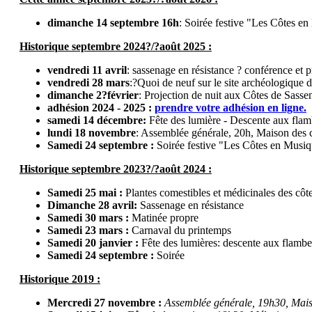
dimanche 14 septembre
16h
:
Soirée festive "Les Côtes en 
Historique septembre 2024?/?août 2025 :
vendredi 11 avril
: sassenage en résistance ? conférence et p
vendredi 28 mars
:?Quoi de neuf sur le site archéologique 
dimanche 2?février
: Projection de nuit aux Côtes de Sasse
adhésion 2024 - 2025 :
prendre votre adhésion en ligne.
samedi 14 décembre:
Fête des lumière - Descente aux flam
lundi 18 novembre
: Assemblée générale, 20h, Maison des cl
Samedi 24 septembre
:
Soirée festive "Les Côtes en Musi
Historique septembre 2023?/?août 2024 :
Samedi 25 mai
:
Plantes comestibles et médicinales des côt
Dimanche 28 avril:
Sassenage en résistance
Samedi 30 mars
:
Matinée propre
Samedi 23 mars
:
Carnaval du printemps
Samedi 20 janvier
:
Fête des lumières: descente aux flamb
Samedi 24 septembre
:
Soirée
Historique 2019 :
Mercredi 27 novembre :
Assemblée générale, 19h30, Maiso