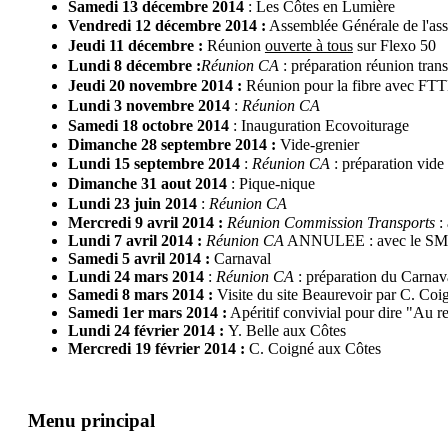
Samedi 13 décembre 2014
: Les Côtes en Lumière
Vendredi 12 décembre 2014 :
Assemblée Générale de l'ass
Jeudi 11 décembre :
Réunion
ouverte à tous
sur Flexo 50
Lundi 8 décembre :
Réunion CA
: préparation réunion tran
Jeudi 20 novembre 2014 :
Réunion pour la fibre avec FT
Lundi 3 novembre 2014
:
Réunion CA
Samedi 18 octobre 2014
:
Inauguration Ecovoiturage
Dimanche 28 septembre 2014 :
Vide-grenier
Lundi 15 septembre 2014
:
Réunion CA
:
préparation vide 
Dimanche 31 aout 2014
: Pique-nique
Lundi 23 juin 2014
:
Réunion CA
Mercredi 9 avril 2014 :
Réunion Commission Transports
: 
Lundi 7 avril 2014 :
Réunion CA
ANNULEE : avec le S
Samedi 5 avril 2014 :
Carnaval
Lundi 24 mars 2014
:
Réunion CA
: préparation du Carnav
Samedi 8 mars 2014 :
Visite du site Beaurevoir par C. Coi
Samedi 1er mars 2014 :
Apéritif convivial pour dire "Au re
Lundi 24 février 2014 :
Y. Belle aux Côtes
Mercredi 19 février 2014 :
C. Coigné aux Côtes
Menu principal