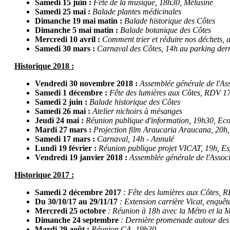
Samedi 15 juin :
Fête de la musique, 18h30, Mélusine
Samedi 25 mai :
Balade plantes médicinales
Dimanche 19 mai matin :
Balade historique des Côtes
Dimanche 5 mai matin :
Balade botanique des Côtes
Mercredi 10 avril :
Comment trier et réduire nos déchets, 
Samedi 30 mars :
Carnaval des Côtes, 14h au parking derri
Historique 2018 :
Vendredi 30 novembre 2018 :
Assemblée générale de l'Ass
Samedi 1 décembre
:
Fête des lumières aux Côtes
, RDV 17
Samedi 2 juin
:
Balade historique des Côtes
Samedi 26 mai
:
Atelier nichoirs à mésanges
Jeudi 24 mai
:
Réunion publique d'information, 19h30, Eco
Mardi 27 mars :
Projection film Araucaria Araucana, 20h
Samedi 17 mars :
Carnaval, 14h - Annulé
Lundi 19 février :
Réunion publique projet VICAT, 19h, Es
Vendredi 19 janvier 2018 :
Assemblée générale de l'Associ
Historique 2017 :
Samedi 2 décembre 2017
: Fête des lumières aux Côtes, 
Du 30/10/17 au 29/11/17
: Extension carrière Vicat, enquê
Mercredi 25 octobre
: Réunion à 18h avec la Métro et la M
Dimanche 24 septembre
: Dernière promenade autour des 
Mardi 29 août
:
Réunion CA, 19h30